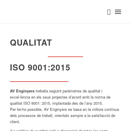
QUALITAT
ISO 9001:2015
AV Enginyers
treballa seguint paràmetres de qualitat i
excel·lència en els seus projectes d’acord amb la norma de
qualitat ISO 9001: 2015, implantada des de l’any 2015.
Per fer-ho possible, AV Enginyers es basa en la millora contínua
dels processos de treball, orientats sempre a la satisfacció de
client.
“La política de qualitat està a disposició de totes les parts