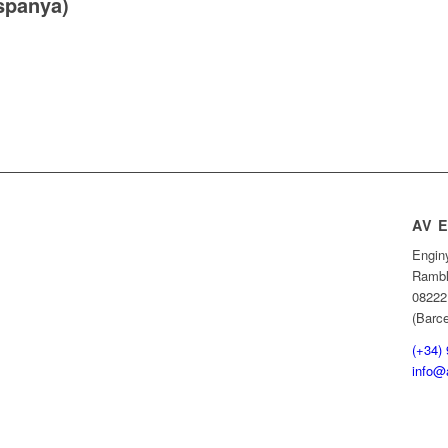
spanya)
AV 
Engin
Rambl
08222
(Barc
(+34)
info@