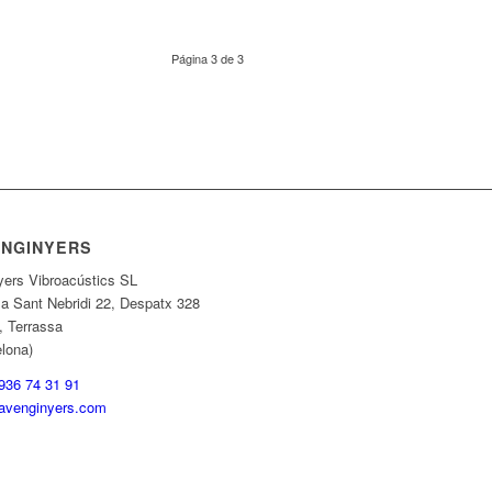
Página 3 de 3
ENGINYERS
yers Vibroacústics SL
a Sant Nebridi 22, Despatx 328
, Terrassa
elona)
 936 74 31 91
avenginyers.com