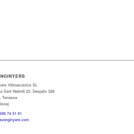
ENGINYERS
yers Vibroacústics SL
a Sant Nebridi 22, Despatx 328
, Terrassa
elona)
 936 74 31 91
avenginyers.com