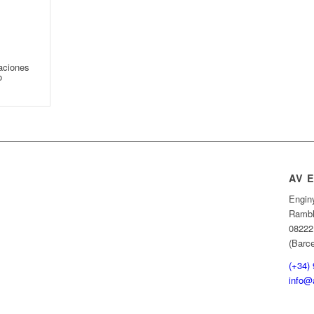
raciones
o
AV 
Engin
Rambl
08222
(Barc
(+34)
info@