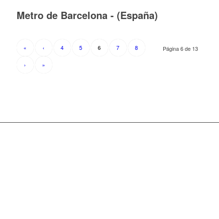
Metro de Barcelona - (España)
«
‹
4
5
7
8
6
Página 6 de 13
›
»