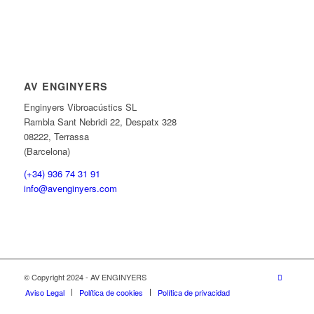
AV ENGINYERS
Enginyers Vibroacústics SL
Rambla Sant Nebridi 22, Despatx 328
08222, Terrassa
(Barcelona)
(+34) 936 74 31 91
info@avenginyers.com
© Copyright 2024 - AV ENGINYERS
Aviso Legal
Política de cookies
Política de privacidad